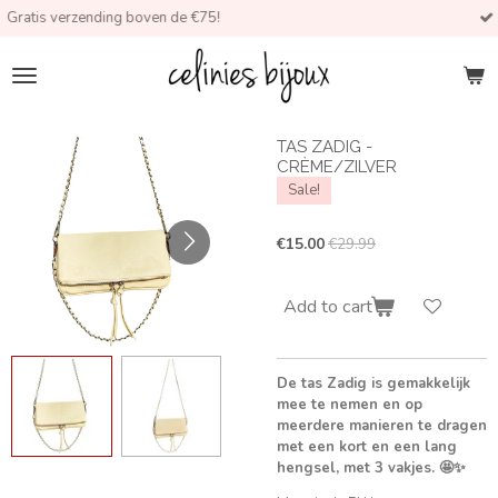
oven de €75!
Verzonden na 2 aug i.
Skip
to
main
content
TAS ZADIG -
CRÈME/ZILVER
Sale!
€15.00
€29.99
Add to cart
De tas Zadig is gemakkelijk
mee te nemen en op
meerdere manieren te dragen
met een kort en een lang
hengsel, met 3 vakjes. 🤩✨