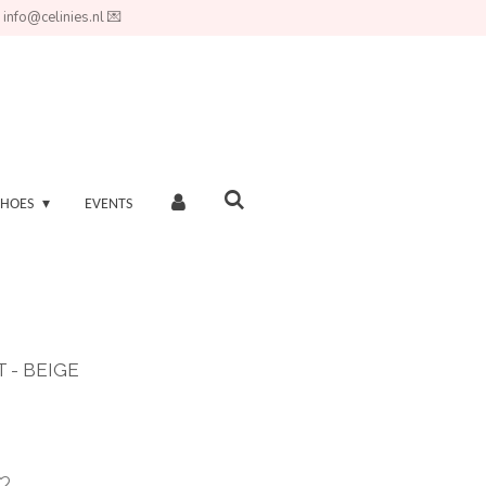
 info@celinies.nl 💌
SHOES
EVENTS
- BEIGE