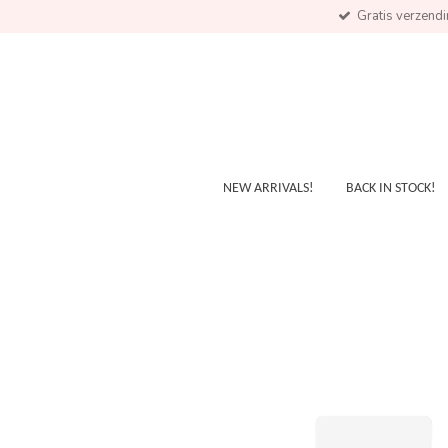
Gratis verzend
Skip
to
main
content
NEW ARRIVALS!
BACK IN STOCK!