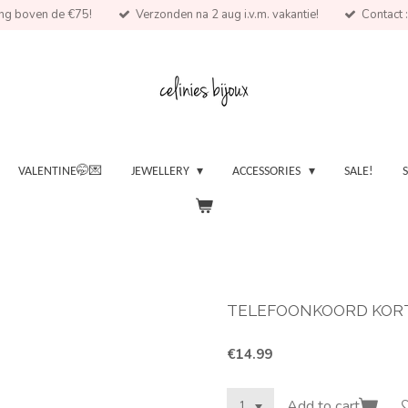
ing boven de €75!
Verzonden na 2 aug i.v.m. vakantie!
Contact :
VALENTINE🤭💌
JEWELLERY
ACCESSORIES
SALE!
TELEFOONKOORD KORT 
€14.99
Add to cart