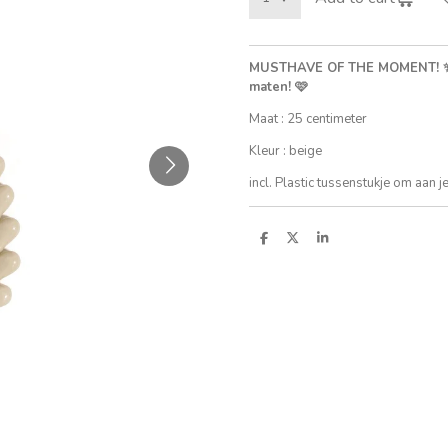
MUSTHAVE OF THE MOMENT! ✨ S
maten! 🩷
Maat : 25 centimeter
Kleur : beige
incl. Plastic tussenstukje om aan j
S
S
S
h
h
h
a
a
a
r
r
r
e
e
e