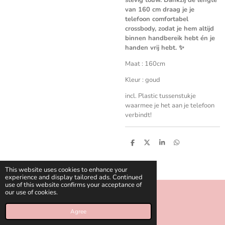
van 160 cm draag je je
telefoon comfortabel
crossbody, zodat je hem altijd
binnen handbereik hebt én je
handen vrij hebt. ✨
Maat : 160cm
Kleur : goud
incl. Plastic tussenstukje
waarmee je het aan je telefoon
verbindt!
S
S
S
S
h
h
h
h
a
a
a
a
r
r
r
r
This website uses cookies to enhance your
e
e
e
e
experience and display tailored ads. Continued
use of this website confirms your acceptance of
our use of cookies.
© 2018 - 2026 celinies
Agree