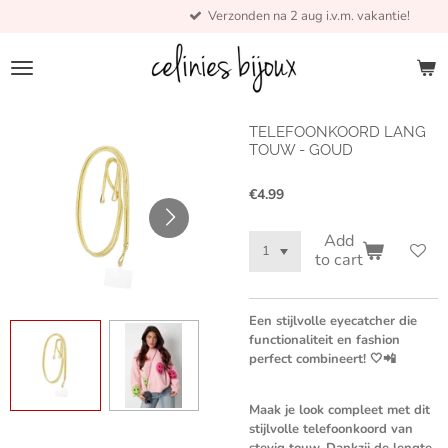
Verzonden na 2 aug i.v.m. vakantie!
Skip
to
main
content
TELEFOONKOORD LANG
TOUW - GOUD
€4.99
Add
to cart
Een stijlvolle eyecatcher die
functionaliteit en fashion
perfect combineert! 🤍📲
Maak je look compleet met dit
stijlvolle telefoonkoord van
stevig touw. Dankzij de lengte