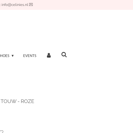
 info@celinies.nl 💌
SHOES
EVENTS
TOUW - ROZE