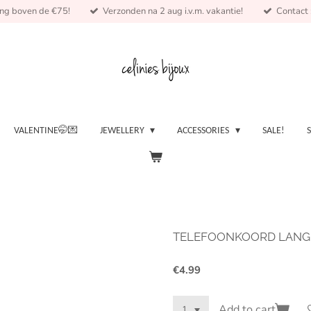
ing boven de €75!
Verzonden na 2 aug i.v.m. vakantie!
Contact :
VALENTINE🤭💌
JEWELLERY
ACCESSORIES
SALE!
TELEFOONKOORD LANG 
€4.99
Add to cart