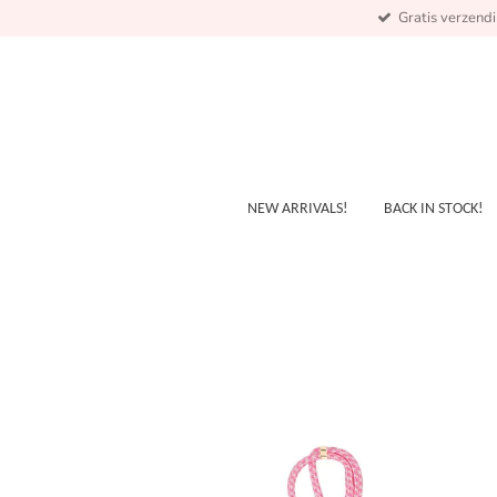
Gratis verzend
Skip
to
main
content
NEW ARRIVALS!
BACK IN STOCK!