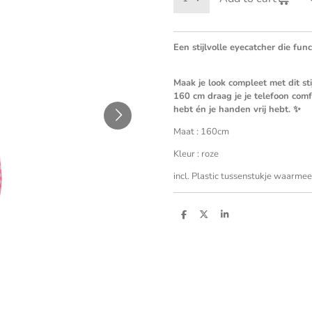
Een stijlvolle eyecatcher die func
Maak je look compleet met dit st
160 cm draag je je telefoon comf
hebt én je handen vrij hebt. ✨
Maat : 160cm
Kleur : roze
incl. Plastic tussenstukje waarmee
S
S
S
h
h
h
a
a
a
r
r
r
e
e
e