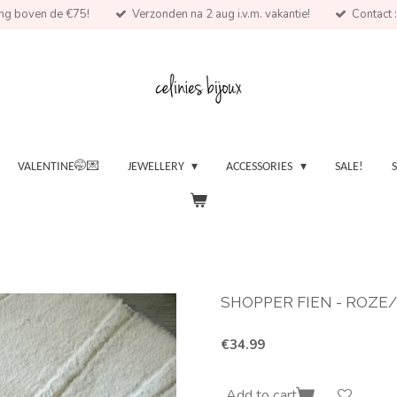
ing boven de €75!
Verzonden na 2 aug i.v.m. vakantie!
Contact :
VALENTINE🤭💌
JEWELLERY
ACCESSORIES
SALE!
SHOPPER FIEN - ROZE
€34.99
Add to cart