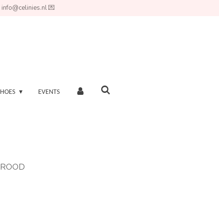
 info@celinies.nl 💌
SHOES
EVENTS
/ROOD