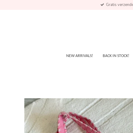
Gratis verzend
Skip
to
main
content
NEW ARRIVALS!
BACK IN STOCK!