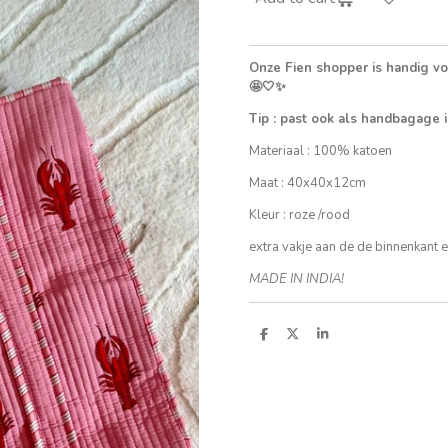
Onze Fien shopper is handig voo
🤩🤍✨
Tip : past ook als handbagage i
Materiaal : 100% katoen
Maat : 40x40x12cm
Kleur : roze /rood
extra vakje aan de de binnenkant e
MADE IN INDIA!
S
S
S
h
h
h
a
a
a
r
r
r
e
e
e